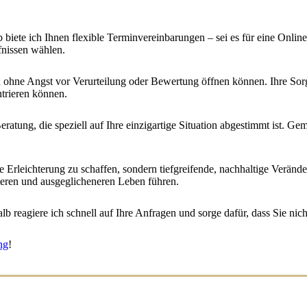
lb biete ich Ihnen flexible Terminvereinbarungen – sei es für eine On
fnissen wählen.
ch ohne Angst vor Verurteilung oder Bewertung öffnen können. Ihre So
ntrieren können.
eratung, die speziell auf Ihre einzigartige Situation abgestimmt ist. Ge
ige Erleichterung zu schaffen, sondern tiefgreifende, nachhaltige Veränd
llteren und ausgeglicheneren Leben führen.
lb reagiere ich schnell auf Ihre Anfragen und sorge dafür, dass Sie ni
ng
!